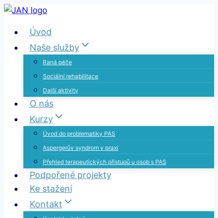
Přeskočit
na
Úvod
obsah
Naše služby
Raná péče
Sociální rehabilitace
Další aktivity
O nás
Kurzy
Úvod do problematiky PAS
Aspergerův syndrom v praxi
Přehled terapeutických přístupů u osob s PAS
Podpořené projekty
Ke stažení
Kontakt