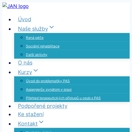
Přeskočit
na
Úvod
obsah
Naše služby
Raná péče
Sociální rehabilitace
Další aktivity
O nás
Kurzy
Úvod do problematiky PAS
Aspergerův syndrom v praxi
Přehled terapeutických přístupů u osob s PAS
Podpořené projekty
Ke stažení
Kontakt