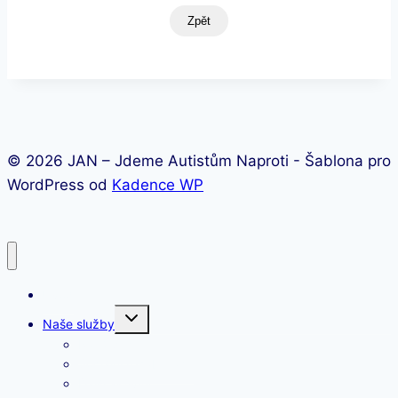
Zpět
© 2026 JAN – Jdeme Autistům Naproti - Šablona pro
WordPress od
Kadence WP
Úvod
Toggle
Naše služby
child
menu
Raná péče
Sociální rehabilitace
Další aktivity