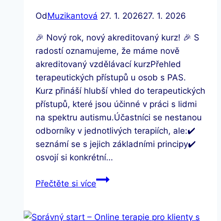
Od
Muzikantová
27. 1. 2026
27. 1. 2026
🎉 Nový rok, nový akreditovaný kurz! 🎉 S
radostí oznamujeme, že máme nově
akreditovaný vzdělávací kurzPřehled
terapeutických přístupů u osob s PAS.
Kurz přináší hlubší vhled do terapeutických
přístupů, které jsou účinné v práci s lidmi
na spektru autismu.Účastníci se nestanou
odborníky v jednotlivých terapiích, ale:✔️
seznámí se s jejich základními principy✔️
osvojí si konkrétní…
Přehled
Přečtěte si více
terapeutických
přístupů
u