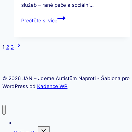
služeb – rané péče a sociální…
Globus
Přečtěte si více
podporuje
služby
pro
Další
Navigace
1
2
3
jednotlivce
strana
i
na
rodiny
stránce
s
© 2026 JAN – Jdeme Autistům Naproti - Šablona pro
PAS.
WordPress od
Kadence WP
Úvod
Toggle