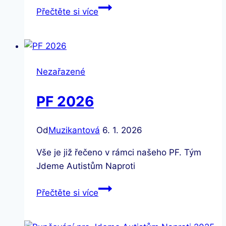
Poděkování
Přečtěte si více
za
„punčování“
pro
JAN
Nezařazené
PF 2026
Od
Muzikantová
6. 1. 2026
Vše je již řečeno v rámci našeho PF. Tým
Jdeme Autistům Naproti
PF
Přečtěte si více
2026