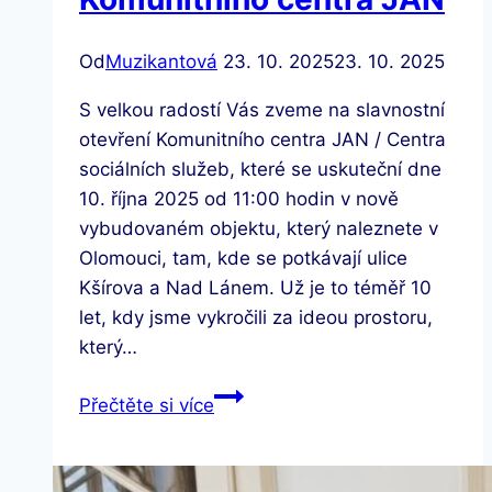
Od
Muzikantová
23. 10. 2025
23. 10. 2025
S velkou radostí Vás zveme na slavnostní
otevření Komunitního centra JAN / Centra
sociálních služeb, které se uskuteční dne
10. října 2025 od 11:00 hodin v nově
vybudovaném objektu, který naleznete v
Olomouci, tam, kde se potkávají ulice
Kšírova a Nad Lánem. Už je to téměř 10
let, kdy jsme vykročili za ideou prostoru,
který…
Pozvánka
Přečtěte si více
na
otevření
Komunitního