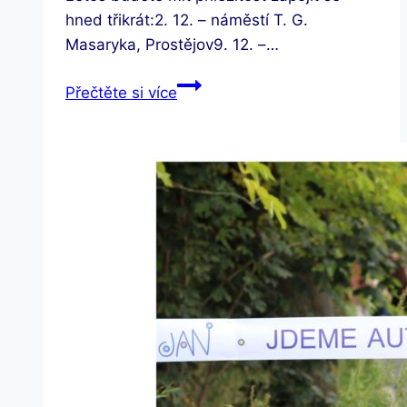
hned třikrát:2. 12. – náměstí T. G.
Masaryka, Prostějov9. 12. –…
Punčování
Přečtěte si více
pro
Jdeme
Autistům
Naproti
2025