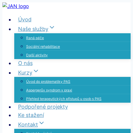
Přeskočit
na
Úvod
obsah
Naše služby
Raná péče
Sociální rehabilitace
Další aktivity
O nás
Kurzy
Úvod do problematiky PAS
Aspergerův syndrom v praxi
Přehled terapeutických přístupů u osob s PAS
Podpořené projekty
Ke stažení
Kontakt