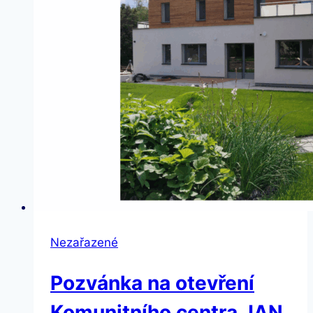
Nezařazené
Pozvánka na otevření
Komunitního centra JAN