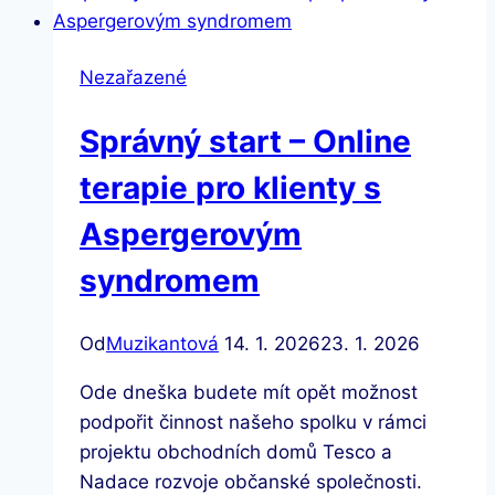
osob
s
Nezařazené
PAS
Správný start – Online
terapie pro klienty s
Aspergerovým
syndromem
Od
Muzikantová
14. 1. 2026
23. 1. 2026
Ode dneška budete mít opět možnost
podpořit činnost našeho spolku v rámci
projektu obchodních domů Tesco a
Nadace rozvoje občanské společnosti.