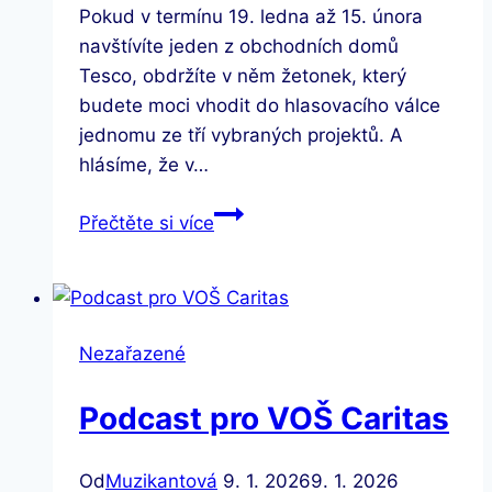
Pokud v termínu 19. ledna až 15. února
navštívíte jeden z obchodních domů
Tesco, obdržíte v něm žetonek, který
budete moci vhodit do hlasovacího válce
jednomu ze tří vybraných projektů. A
hlásíme, že v…
Správný
Přečtěte si více
start
–
Online
terapie
Nezařazené
pro
klienty
Podcast pro VOŠ Caritas
s
Aspergerovým
syndromem
Od
Muzikantová
9. 1. 2026
9. 1. 2026