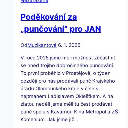
Nezařazené
Poděkování za
„punčování“ pro JAN
Od
Muzikantová
6. 1. 2026
V roce 2025 jsme měli možnost zúčastnit
se hned trojího dobročinného punčování.
To první proběhlo v Prostějově, o týden
později pro nás prodávali punč Krajského
úřadu Olomouckého kraje v čele s
hejtmanem Ladislavem Oklešťkem. A na
zlatou neděli jsme měli tu čest prodávat
punč spolu s Kavárnou Kina Metropol a ZŠ
Komenium. Jak jsme již…