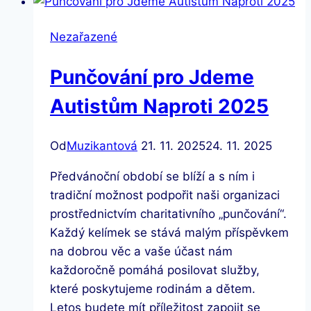
Nezařazené
Punčování pro Jdeme
Autistům Naproti 2025
Od
Muzikantová
21. 11. 2025
24. 11. 2025
Předvánoční období se blíží a s ním i
tradiční možnost podpořit naši organizaci
prostřednictvím charitativního „punčování“.
Každý kelímek se stává malým příspěvkem
na dobrou věc a vaše účast nám
každoročně pomáhá posilovat služby,
které poskytujeme rodinám a dětem.
Letos budete mít příležitost zapojit se