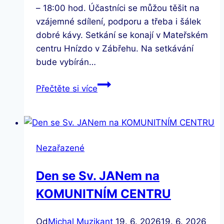
– 18:00 hod. Účastníci se můžou těšit na
vzájemné sdílení, podporu a třeba i šálek
dobré kávy. Setkání se konají v Mateřském
centru Hnízdo v Zábřehu. Na setkávání
bude vybírán…
Rodičovská
Přečtěte si více
skupina
Zábřežska
Nezařazené
Den se Sv. JANem na
KOMUNITNÍM CENTRU
Od
Michal Muzikant
19. 6. 2026
19. 6. 2026