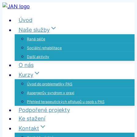
Přeskočit
na
Úvod
obsah
Naše služby
Raná péče
Sociální rehabilitace
Další aktivity
O nás
Kurzy
Úvod do problematiky PAS
Aspergerův syndrom v praxi
Přehled terapeutických přístupů u osob s PAS
Podpořené projekty
Ke stažení
Kontakt