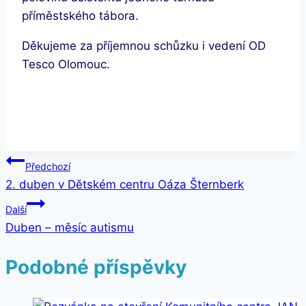
příměstského tábora.
Děkujeme za příjemnou schůzku i vedení OD
Tesco Olomouc.
Navigace
Předchozí
2. duben v Dětském centru Oáza Šternberk
pro
Další
příspěvek
Duben – měsíc autismu
Podobné příspěvky