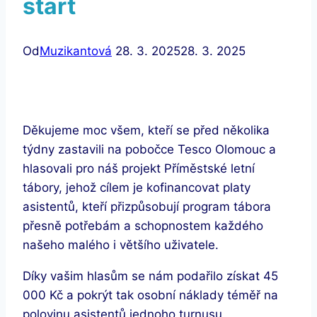
start
Od
Muzikantová
28. 3. 2025
28. 3. 2025
Děkujeme moc všem, kteří se před několika
týdny zastavili na pobočce Tesco Olomouc a
hlasovali pro náš projekt Příměstské letní
tábory, jehož cílem je kofinancovat
platy
asistentů, kteří přizpůsobují program tábora
přesně potřebám a schopnostem každého
našeho malého i většího uživatele.
Díky vašim hlasům se nám podařilo získat 45
000 Kč a pokrýt tak osobní náklady téměř na
polovinu asistentů jednoho turnusu