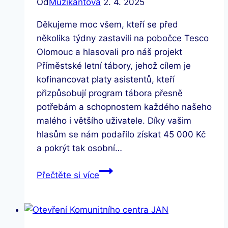
Od
Muzikantová
2. 4. 2025
Děkujeme moc všem, kteří se před
několika týdny zastavili na pobočce Tesco
Olomouc a hlasovali pro náš projekt
Příměstské letní tábory, jehož cílem je
kofinancovat platy asistentů, kteří
přizpůsobují program tábora přesně
potřebám a schopnostem každého našeho
malého i většího uživatele. Díky vašim
hlasům se nám podařilo získat 45 000 Kč
a pokrýt tak osobní…
Duben
Přečtěte si více
–
měsíc
autismu