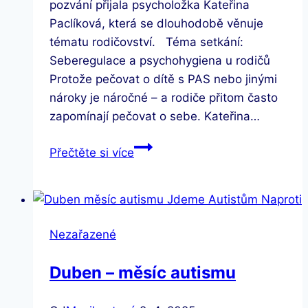
pozvání přijala psycholožka Kateřina
Paclíková, která se dlouhodobě věnuje
tématu rodičovství. Téma setkání:
Seberegulace a psychohygiena u rodičů
Protože pečovat o dítě s PAS nebo jinými
nároky je náročné – a rodiče přitom často
zapomínají pečovat o sebe. Kateřina…
Netradiční
Přečtěte si více
Rodičovské
sdílení
v
Zábřehu
Nezařazené
Duben – měsíc autismu