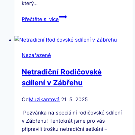
který…
Pozvánka
Přečtěte si více
na
otevření
Komunitního
centra
Nezařazené
JAN
Netradiční Rodičovské
sdílení v Zábřehu
Od
Muzikantová
21. 5. 2025
Pozvánka na speciální rodičovské sdílení
v Zábřehu! Tentokrát jsme pro vás
připravili trošku netradiční setkání –