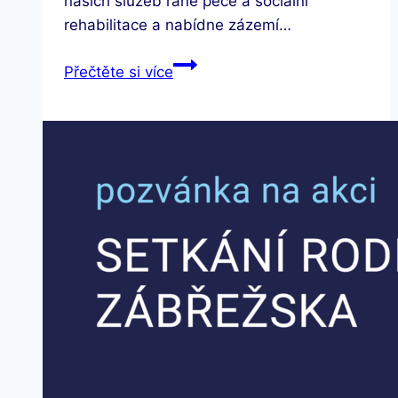
našich služeb rané péče a sociální
rehabilitace a nabídne zázemí…
Otevření
Přečtěte si více
Komunitního
centra
JAN