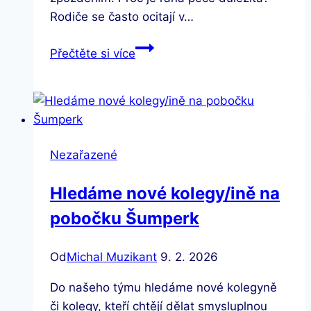
Rodiče se často ocitají v…
Připojujeme
Přečtěte si více
se
k
akci
Týden
rané
Nezařazené
péče
2025
Hledáme nové kolegy/ině na
pobočku Šumperk
Od
Michal Muzikant
9. 2. 2026
Do našeho týmu hledáme nové kolegyně
či kolegy, kteří chtějí dělat smysluplnou