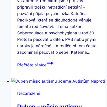
v Zábřehu! Tentokrát jsme pro vás
připravili trošku netradiční setkání –
pozvání přijala psycholožka Kateřina
Paclíková, která se dlouhodobě věnuje
tématu rodičovství. Téma setkání:
Seberegulace a psychohygiena u rodičů
Protože pečovat o dítě s PAS nebo jinými
nároky je náročné – a rodiče přitom často
zapomínají pečovat o sebe. Kateřina…
Netradiční
Přečtěte si více
Rodičovské
sdílení
v
Zábřehu
Nezařazené
Duben – měsíc autismu