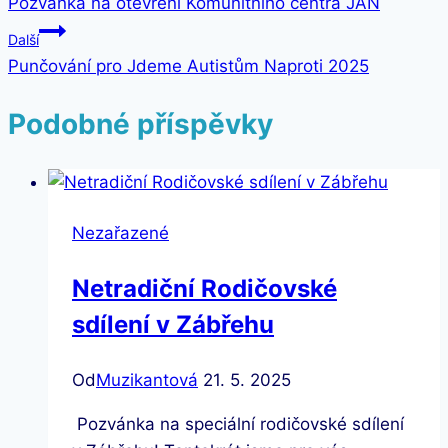
Pozvánka na otevření Komunitního centra JAN
pro
Další
příspěvek
Punčování pro Jdeme Autistům Naproti 2025
Podobné příspěvky
Nezařazené
Netradiční Rodičovské
sdílení v Zábřehu
Od
Muzikantová
21. 5. 2025
Pozvánka na speciální rodičovské sdílení