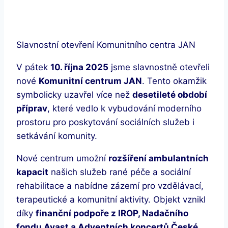
Slavnostní otevření Komunitního centra JAN
V pátek
10. října 2025
jsme slavnostně otevřeli
nové
Komunitní centrum JAN
. Tento okamžik
symbolicky uzavřel více než
desetileté období
příprav
, které vedlo k vybudování moderního
prostoru pro poskytování sociálních služeb i
setkávání komunity.
Nové centrum umožní
rozšíření ambulantních
kapacit
našich služeb rané péče a sociální
rehabilitace a nabídne zázemí pro vzdělávací,
terapeutické a komunitní aktivity. Objekt vznikl
díky
finanční podpoře z IROP, Nadačního
fondu Avast a Adventních koncertů České