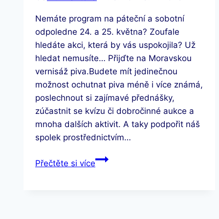
Nemáte program na páteční a sobotní
odpoledne 24. a 25. května? Zoufale
hledáte akci, která by vás uspokojila? Už
hledat nemusíte… Přijďte na Moravskou
vernisáž piva.Budete mít jedinečnou
možnost ochutnat piva méně i více známá,
poslechnout si zajímavé přednášky,
zúčastnit se kvízu či dobročinné aukce a
mnoha dalších aktivit. A taky podpořit náš
spolek prostřednictvím…
Moravská
Přečtěte si více
vernisáž
piva
pomůže
finančně