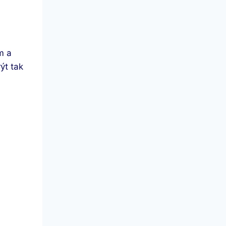
m a
ýt tak