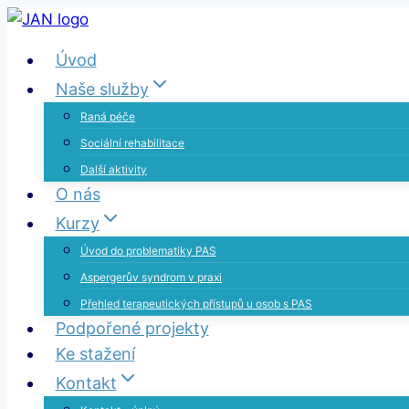
Přeskočit
na
Úvod
obsah
Naše služby
Raná péče
Sociální rehabilitace
Další aktivity
O nás
Kurzy
Úvod do problematiky PAS
Aspergerův syndrom v praxi
Přehled terapeutických přístupů u osob s PAS
Podpořené projekty
Ke stažení
Kontakt