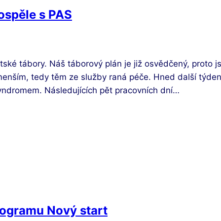
dospěle s PAS
stské tábory. Náš táborový plán je již osvědčený, proto 
menším, tedy těm ze služby raná péče. Hned další týde
syndromem. Následujících pět pracovních dní…
rogramu Nový start