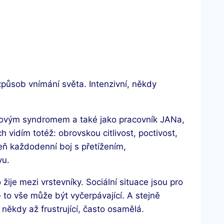
způsob vnímání světa. Intenzivní, někdy
rovým syndromem a také jako pracovník JANa,
ch vidím totéž: obrovskou citlivost, poctivost,
veň každodenní boj s přetížením,
vu.
e mezi vrstevníky. Sociální situace jsou pro
– to vše může být vyčerpávající. A stejně
 někdy až frustrující, často osamělá.