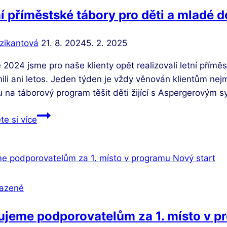
í příměstské tábory pro děti a mladé 
zikantová
21. 8. 2024
5. 2. 2025
 2024 jsme pro naše klienty opět realizovali letní přímě
li ani letos. Jeden týden je vždy věnován klientům nej
 na táborový program těšit děti žijící s Aspergerovým 
Letní
te si více
příměstské
tábory
pro
děti
a
azené
mladé
dospěle
ujeme podporovatelům za 1. místo v p
s