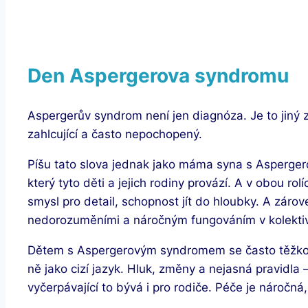
Den Aspergerova syndromu
Aspergerův syndrom není jen diagnóza. Je to jiný 
zahlcující a často nepochopený.
Píšu tato slova jednak jako máma syna s Asperge
který tyto děti a jejich rodiny provází. A v obou rolí
smysl pro detail, schopnost jít do hloubky. A záro
nedorozuměními a náročným fungováním v kolekti
Dětem s Aspergerovým syndromem se často těžko žij
ně jako cizí jazyk. Hluk, změny a nejasná pravidla 
vyčerpávající to bývá i pro rodiče. Péče je náročná,