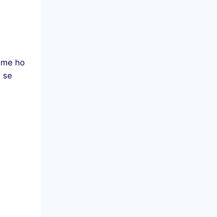
jsme ho
n se