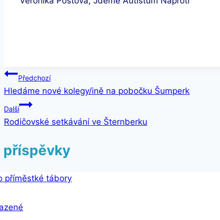
Veronika Postová, Jdeme Autistům Naproti
Navigace
Předchozí
Hledáme nové kolegy/ině na pobočku Šumperk
pro
Další
příspěvek
Rodičovské setkávání ve Šternberku
 příspěvky
azené