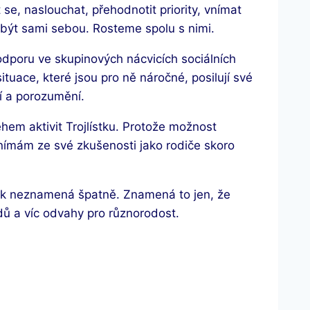
 se, naslouchat, přehodnotit priority, vnímat
ze být sami sebou. Rosteme spolu s nimi.
odporu ve skupinových nácvicích sociálních
tuace, které jsou pro ně náročné, posilují své
í a porozumění.
ěhem aktivit Trojlístku. Protože možnost
vnímám ze své zkušenosti jako rodiče skoro
ak neznamená špatně. Znamená to jen, že
dů a víc odvahy pro různorodost.