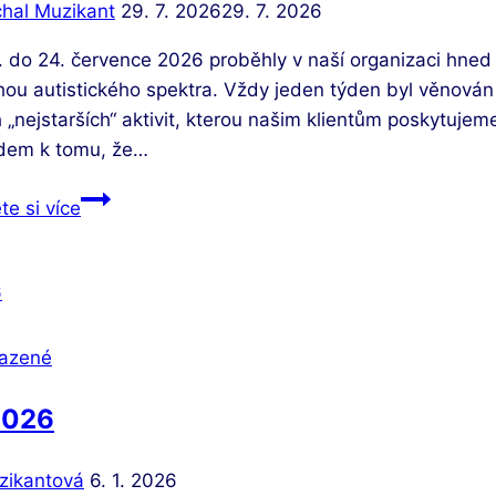
hal Muzikant
29. 7. 2026
29. 7. 2026
 do 24. července 2026 proběhly v naší organizaci hned č
ou autistického spektra. Vždy jeden týden byl věnován 
 „nejstarších“ aktivit, kterou našim klientům poskytujeme
dem k tomu, že…
Skončily
te si více
letní
příměstské
tábory
azené
2026
zikantová
6. 1. 2026