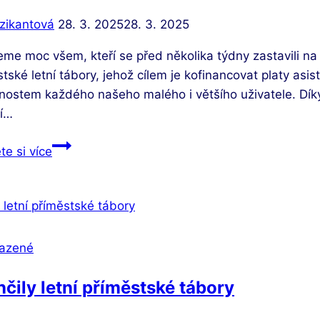
PAS
zikantová
28. 3. 2025
28. 3. 2025
me moc všem, kteří se před několika týdny zastavili na
tské letní tábory, jehož cílem je kofinancovat platy asi
nostem každého našeho malého i většího uživatele. Díky
í…
Děkujeme
te si více
podporovatelům
za
1.
místo
v
azené
programu
Nový
čily letní příměstské tábory
start