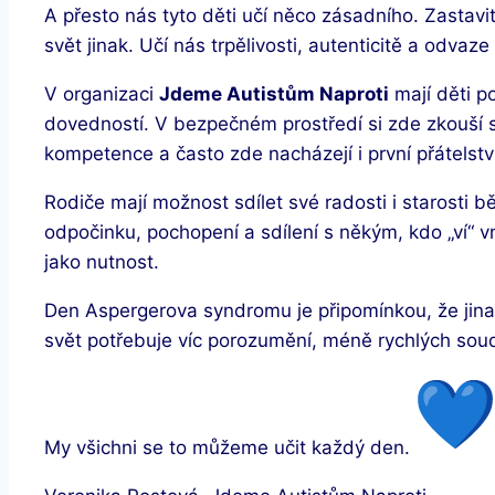
A přesto nás tyto děti učí něco zásadního. Zastavit
svět jinak. Učí nás trpělivosti, autenticitě a odva
V organizaci
Jdeme Autistům Naproti
mají děti p
dovedností. V bezpečném prostředí si zde zkouší si
kompetence a často zde nacházejí i první přátelstv
Rodiče mají možnost sdílet své radosti i starosti b
odpočinku, pochopení a sdílení s někým, kdo „ví“ 
jako nutnost.
Den Aspergerova syndromu je připomínkou, že jin
svět potřebuje víc porozumění, méně rychlých sou
My všichni se to můžeme učit každý den.