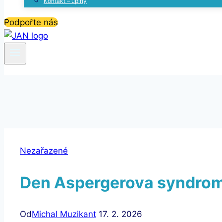
Kontakt – úplný
Podpořte nás
Nezařazené
Den Aspergerova syndro
Od
Michal Muzikant
17. 2. 2026