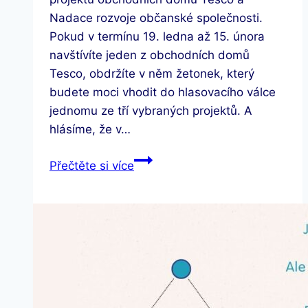
Nadace rozvoje občanské společnosti.
Pokud v termínu 19. ledna až 15. února
navštívíte jeden z obchodních domů
Tesco, obdržíte v něm žetonek, který
budete moci vhodit do hlasovacího válce
jednomu ze tří vybraných projektů. A
hlásíme, že v…
Správný
Přečtěte si více
start
–
Online
terapie
pro
klienty
s
Aspergerovým