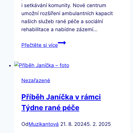
i setkávání komunity. Nové centrum
umožní rozšíření ambulantních kapacit
našich služeb rané péče a sociální
rehabilitace a nabídne zázemí…
Otevření
Přečtěte si více
Komunitního
centra
JAN
Nezařazené
Příběh Janíčka v rámci
Týdne rané péče
Od
Muzikantová
21. 8. 2024
5. 2. 2025