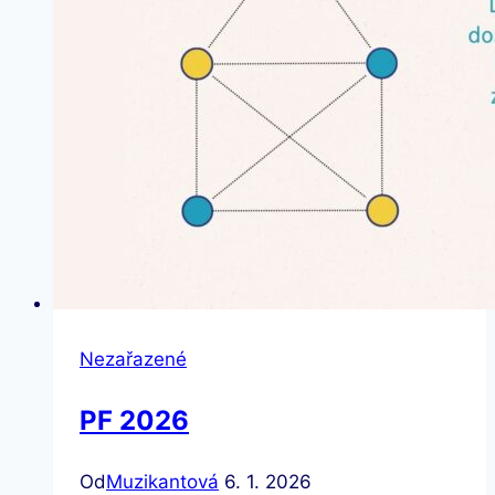
syndromem
Nezařazené
PF 2026
Od
Muzikantová
6. 1. 2026