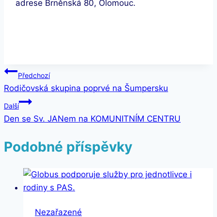
adrese Brněnská 80, Olomouc.
Navigace
Předchozí
Rodičovská skupina poprvé na Šumpersku
pro
Další
příspěvek
Den se Sv. JANem na KOMUNITNÍM CENTRU
Podobné příspěvky
Nezařazené