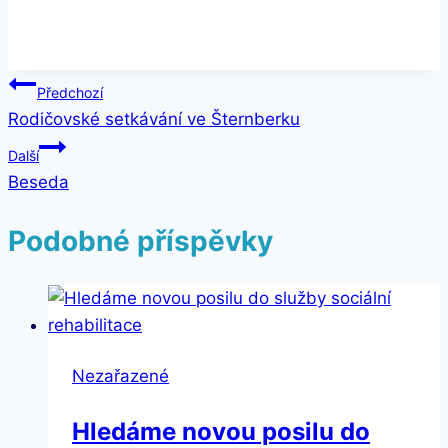
Navigace
Předchozí
Rodičovské setkávání ve Šternberku
pro
Další
příspěvek
Beseda
Podobné příspěvky
Nezařazené
Hledáme novou posilu do