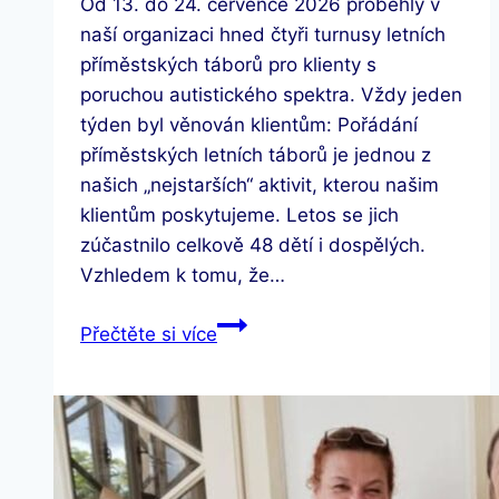
Od 13. do 24. července 2026 proběhly v
naší organizaci hned čtyři turnusy letních
příměstských táborů pro klienty s
poruchou autistického spektra. Vždy jeden
týden byl věnován klientům: Pořádání
příměstských letních táborů je jednou z
našich „nejstarších“ aktivit, kterou našim
klientům poskytujeme. Letos se jich
zúčastnilo celkově 48 dětí i dospělých.
Vzhledem k tomu, že…
Skončily
Přečtěte si více
letní
příměstské
tábory