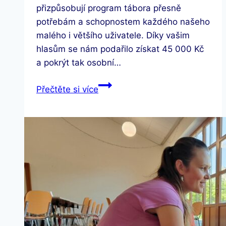
přizpůsobují program tábora přesně
potřebám a schopnostem každého našeho
malého i většího uživatele. Díky vašim
hlasům se nám podařilo získat 45 000 Kč
a pokrýt tak osobní…
Duben
Přečtěte si více
–
měsíc
autismu