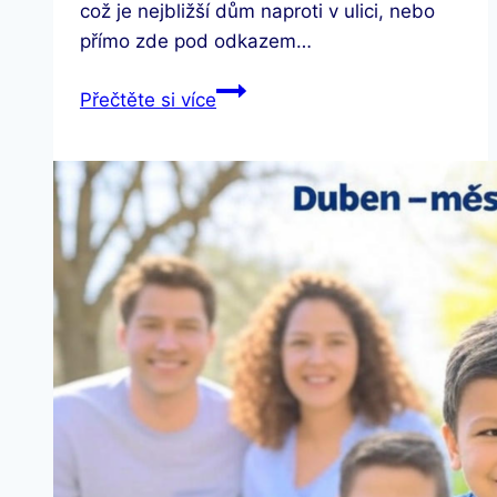
což je nejbližší dům naproti v ulici, nebo
přímo zde pod odkazem…
Den
Přečtěte si více
se
Sv.
JANem
na
KOMUNITNÍM
CENTRU