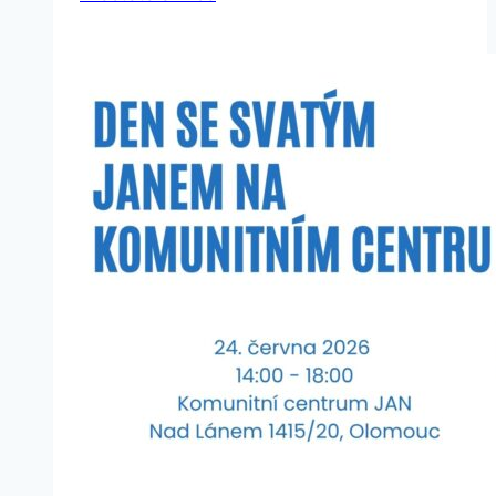
novou
posilu
do
služby
sociální
rehabilitace