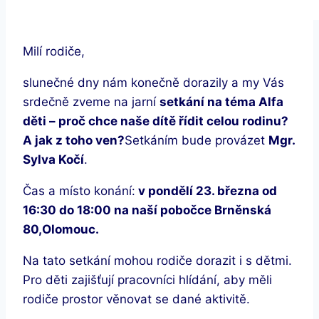
Milí rodiče,
slunečné dny nám konečně dorazily a my Vás
srdečně zveme na jarní
setkání na téma Alfa
děti – proč chce naše dítě řídit celou rodinu?
A jak z toho ven?
Setkáním bude provázet
Mgr.
Sylva Kočí
.
Čas a místo konání:
v pondělí 23. března od
16:30 do 18:00 na naší pobočce Brněnská
80,
Olomouc.
Na tato setkání mohou rodiče dorazit i s dětmi.
Pro děti zajišťují pracovníci hlídání, aby měli
rodiče prostor věnovat se dané aktivitě.