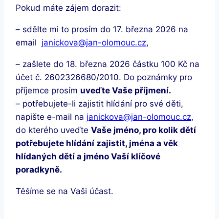
Pokud máte zájem dorazit:
– sdělte mi to prosím do 17. března 2026 na
email
janickova@jan-olomouc.cz
,
– zašlete do 18. března 2026 částku 100 Kč na
účet č. 2602326680/2010. Do poznámky pro
příjemce prosím
uveďte Vaše příjmení.
– potřebujete-li zajistit hlídání pro své děti,
napište e-mail na
janickova@jan-olomouc.cz
,
do kterého uveďte
Vaše jméno, pro kolik dětí
potřebujete hlídání zajistit, jména a věk
hlídaných dětí a jméno Vaší klíčové
poradkyně.
Těšíme se na Vaši účast.