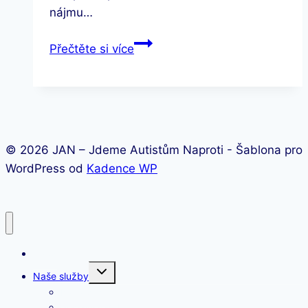
nájmu…
Rodičovské
Přečtěte si více
setkávání
ve
Šternberku
© 2026 JAN – Jdeme Autistům Naproti - Šablona pro
WordPress od
Kadence WP
Úvod
Toggle
Naše služby
child
menu
Raná péče
Sociální rehabilitace