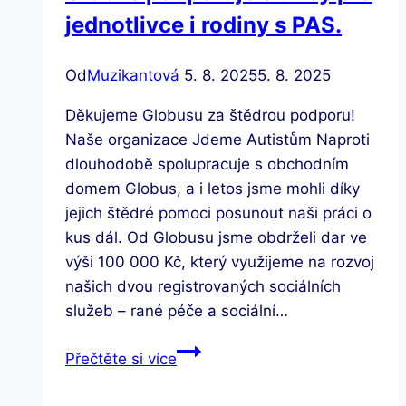
jednotlivce i rodiny s PAS.
Od
Muzikantová
5. 8. 2025
5. 8. 2025
Děkujeme Globusu za štědrou podporu!
Naše organizace Jdeme Autistům Naproti
dlouhodobě spolupracuje s obchodním
domem Globus, a i letos jsme mohli díky
jejich štědré pomoci posunout naši práci o
kus dál. Od Globusu jsme obdrželi dar ve
výši 100 000 Kč, který využijeme na rozvoj
našich dvou registrovaných sociálních
služeb – rané péče a sociální…
Globus
Přečtěte si více
podporuje
služby