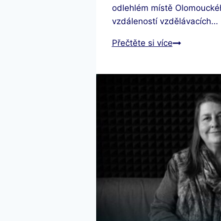
odlehlém místě Olomouckého 
téma
vzdáleností vzdělávacích…
březnového
Trojlístku
Příběh
Přečtěte si více
Janíčka
v
rámci
Týdne
rané
péče