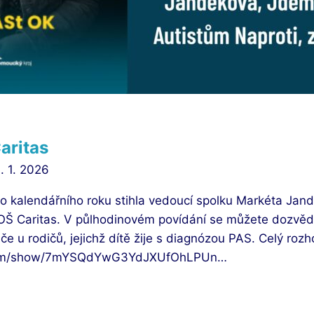
aritas
. 1. 2026
 kalendářního roku stihla vedoucí spolku Markéta Jand
Š Caritas. V půlhodinovém povídání se můžete dozvědět
če u rodičů, jejichž dítě žije s diagnózou PAS. Celý roz
y.com/show/7mYSQdYwG3YdJXUfOhLPUn…