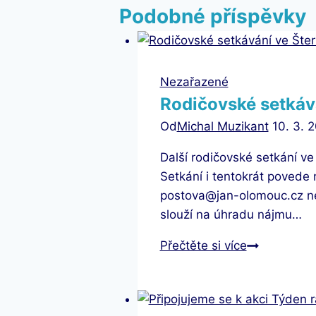
Podobné příspěvky
Nezařazené
Rodičovské setkáv
Od
Michal Muzikant
10. 3. 
Další rodičovské setkání v
Setkání i tentokrát povede
postova@jan-olomouc.cz neb
slouží na úhradu nájmu…
Rodičovské
Přečtěte si více
setkávání
ve
Šternberku