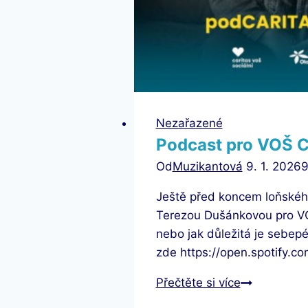
Nezařazené
Podcast pro VOŠ C
Od
Muzikantová
9. 1. 2026
9
Ještě před koncem loňského
Terezou Dušánkovou pro VO
nebo jak důležitá je sebepé
zde https://open.spotif
Podcast
Přečtěte si více
pro