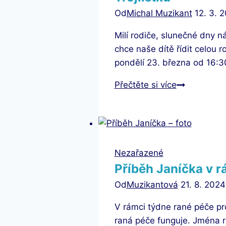
Od
Michal Muzikant
12. 3. 
Milí rodiče, slunečné dny 
chce naše dítě řídit celou 
pondělí 23. března od 16:
Alfa
Přečtěte si více
děti
–
proč
chce
naše
Nezařazené
dítě
Příběh Janíčka v 
řídit
Od
Muzikantová
21. 8. 2024
celou
V rámci týdne rané péče pr
rodinu
raná péče funguje. Jména r
aneb