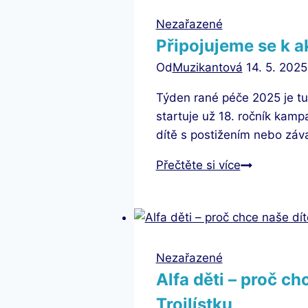
Nezařazené
Připojujeme se k 
Od
Muzikantová
14. 5. 2025
Týden rané péče 2025 je tu
startuje už 18. ročník kam
dítě s postižením nebo záv
Připojujeme
Přečtěte si více
se
k
akci
Týden
rané
Nezařazené
péče
Alfa děti – proč c
2025
Trojlístku