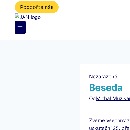
Podpořte nás
Nezařazené
Beseda
Od
Michal Muzika
Zveme všechny zá
uskuteční 25. bř