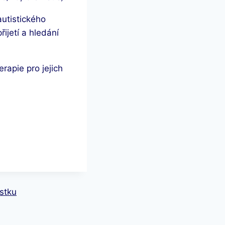
autistického
ijetí a hledání
rapie pro jejich
ístku