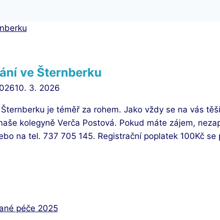
ání ve Šternberku
2026
10. 3. 2026
e Šternberku je téměř za rohem. Jako vždy se na vás tě
 naše kolegyně Verča Postová. Pokud máte zájem, nezap
o na tel. 737 705 145. Registrační poplatek 100Kč se p