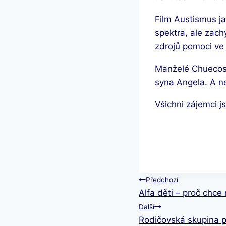
Film Austismus ja
spektra, ale zach
zdrojů pomoci ve 
Manželé Chuecos s
syna Angela. A n
Všichni zájemci j
Navigace
Předchozí
Alfa děti – proč chce
pro
Další
Rodičovská skupina 
příspěvek