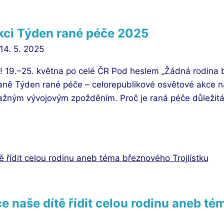
akci Týden rané péče 2025
14. 5. 2025
! 19.–25. května po celé ČR Pod heslem „Žádná rodina 
paně Týden rané péče – celorepublikové osvětové akce na
ažným vývojovým zpožděním. Proč je raná péče důležitá?
hce naše dítě řídit celou rodinu aneb 