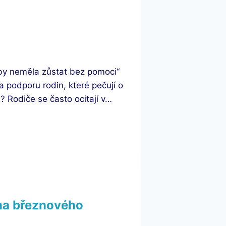
by neměla zůstat bez pomoci“
 podporu rodin, které pečují o
 Rodiče se často ocitají v…
téma březnového