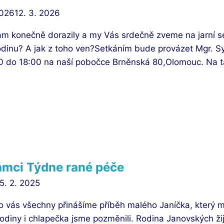
2026
12. 3. 2026
nám konečně dorazily a my Vás srdečně zveme na jarní se
rodinu? A jak z toho ven?Setkáním bude provázet Mgr. Sy
30 do 18:00 na naší pobočce Brněnská 80,Olomouc. Na 
rámci Týdne rané péče
5. 2. 2025
o vás všechny přinášíme příběh malého Janíčka, který m
odiny i chlapečka jsme pozměnili. Rodina Janovských žij