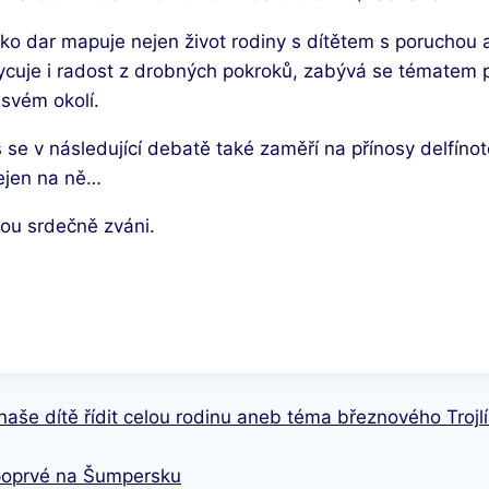
ko dar mapuje nejen život rodiny s dítětem s poruchou 
ycuje i radost z drobných pokroků, zabývá se tématem př
svém okolí.
e v následující debatě také zaměří na přínosy delfínote
ejen na ně…
sou srdečně zváni.
 naše dítě řídit celou rodinu aneb téma březnového Trojl
poprvé na Šumpersku